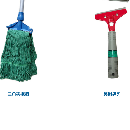
三角夾拖把
美制鏟刃