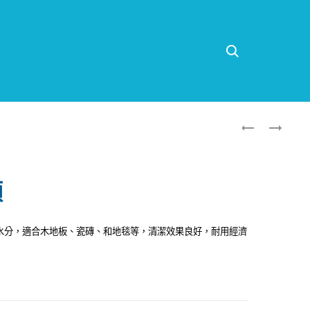
Search
Produ
管
菜
路
瓜
naviga
刷
布
(紅)
頭
水分，適合木地板、瓷磚、和地毯等，清潔效果良好，耐用經濟