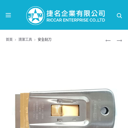
Se
Prod
三
玻
首頁
清潔工具
安全刮刀
角
璃
navi
夾
刷
拖
橡
把
皮