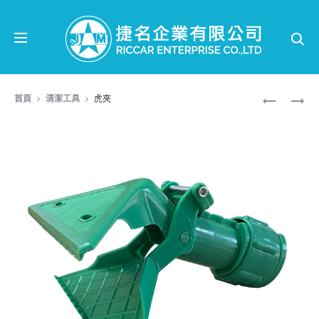
Se
Prod
伸
萬
首頁
清潔工具
虎夾
縮
向
navi
桿
握
把