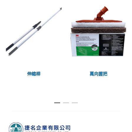
伸縮桿
萬向握把