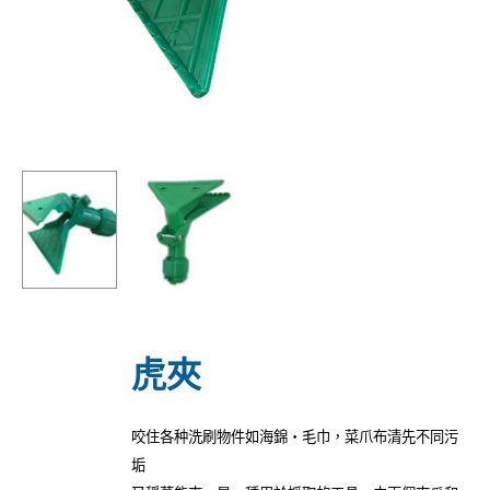
虎夾
咬住各种洗刷物件如海錦‧毛巾，菜爪布清先不同污
垢